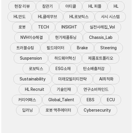
현장 리뷰
참관기
아티클
HL 피플
HL
HL만도
HL클레무브
HL로보틱스
샤시 시스템
로봇
TECH
INSIGHT
실전사례집_Vol
NVH이슈해결
현가제품튜닝
Chassis_Lab
트러블슈팅
필드데이터
Brake
Steering
Suspension
하드웨어혁신
제품포트폴리오
로보틱스
ESG소재
탄소배출저감
Sustainability
미래모빌리티전략
AI최적화
HL Recruit
기술인재
연구소비하인드
커리어패스
Global_Talent
EBS
ECU
딥러닝
로봇 액추에이터
Cybersecurity