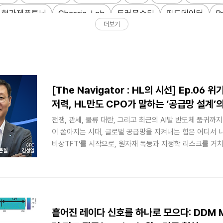
현가제품튜닝
Chassis_Lab
트러블슈팅
필드데이터
B
더보기
웨어혁신
제품포트폴리오
로보틱스
ESG소재
탄소배출
AI최적화
HL Recruit
기술인재
연구소비하인드
커리어
EBS
ECU
딥러닝
로봇 액추에이터
Cybersecurity
[The Navigator : HL의 시선] Ep.06
저력, HL만도 CPO가 말하는 ‘공급망 설계’
전쟁, 관세, 물류 대란, 그리고 최근의 AI발 반도체 품귀까
이 쏟아지는 시대, 글로벌 공급망을 지켜내는 힘은 어디서 
비상TFT'를 시작으로, 원자재 폭등과 지정학 리스크를 거치
기가 닥칠 때마다 흔들림 없이 대응해왔습니다. 그 중심에는 
리스크 설계자'를 자처하는 리더가 있습니다.
흩어진 레이다 신호를 하나로 모으다: DDM 