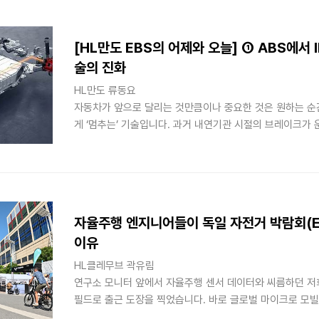
니라, 이처럼 다변화되는 시장 변화에 유연하게 대응할 수 있
[HL만도 EBS의 어제와 오늘] ① ABS에서 
술의 진화
HL만도 류동요
자동차가 앞으로 달리는 것만큼이나 중요한 것은 원하는 순
게 ‘멈추는’ 기술입니다. 과거 내연기관 시절의 브레이크가 
계적인 힘과 엔진의 진공에 의존하는 순수 기계식 장치였다
시대를 맞이한 제동 시스템은 차량의 거동과 노면 상태를 
초정밀 EBS(Electronic Braking System, 전자식 
자율주행 엔지니어들이 독일 자전거 박람회(Eu
이유
HL클레무브 곽유림
연구소 모니터 앞에서 자율주행 센서 데이터와 씨름하던 저
필드로 출근 도장을 찍었습니다. 바로 글로벌 마이크로 모빌
있는 독일 프랑크푸르트의 ‘유로바이크(Eurobike) 2026’