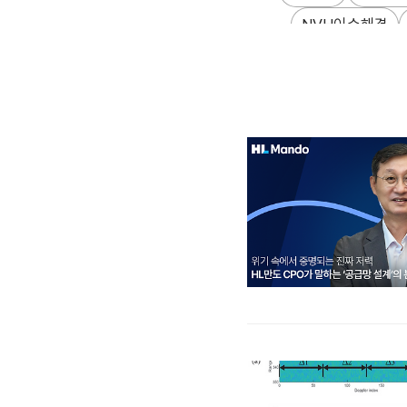
NVH이슈해결
Suspension
하드
미래모빌리티전략