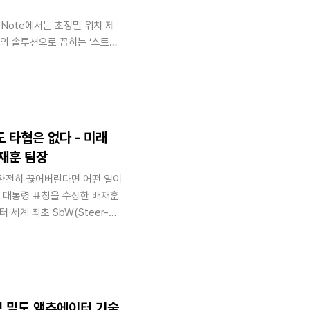
s Note에서는 초정밀 위치 제
의 솔루션으로 꼽히는 ‘스트레
이브'로 불리는 파동기어장치)’와
원리를 심층 비교하고, 국내 로보틱
하고자 합니다.
도 타협은 없다 - 미래
배재훈 팀장
 완전히 끊어버린다면 어떤 일이
 대통령 표창을 수상한 배재훈
세계 최초 SbW(Steer-
 주도까지. 총 77건의 특허를
요한 엔지니어링 철학을 공개합
력 밀도 액추에이터 기술