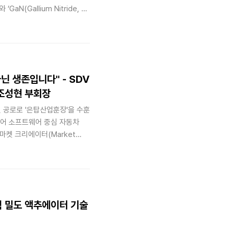
(Gallium Nitride, 질
혹한 차량 주행 환경에서 검증해
결되는지 그 기술적 실마리를 공
닌 생존입니다" - SDV
조성현 부회장
 공로로 '은탑산업훈장'을 수훈
넘어 소프트웨어 중심 자동차
마켓 크리에이터(Market
듣습니다.
력 밀도 액추에이터 기술