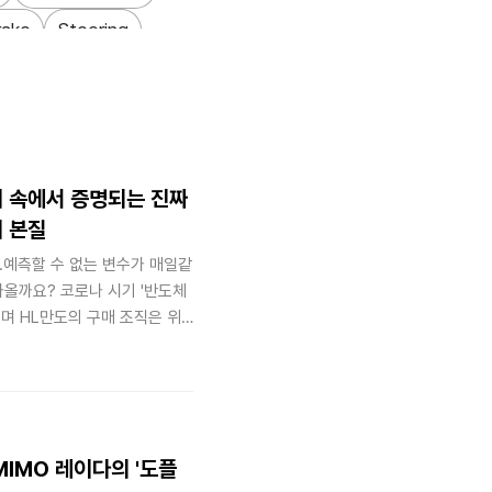
rake
Steering
저감
Sustainability
패스
Global_Talent
 위기 속에서 증명되는 진짜
의 본질
지.예측할 수 없는 변수가 매일같
나올까요? 코로나 시기 '반도체
며 HL만도의 구매 조직은 위
'가격 협상가'가 아닌 '공급망
MIMO 레이다의 '도플