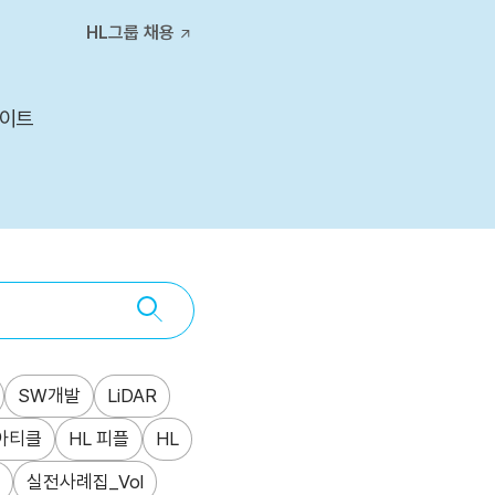
티스토리툴바
HL그룹 채용
사이트
SW개발
LiDAR
아티클
HL 피플
HL
실전사례집_Vol