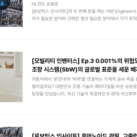
HL만도 유동준
[로보틱스 인사이트]의 두 번째 문을 여는 이번 Engineer’
어가 필요한 분야와 강력한 힘이 필요한 분야에서 각각 최적
인 웨이브 기어(Strain Wave Gear, 흔히 '하모닉 드라
‘유성 감속기(Planetary Gear)’의 메커니즘과 수학적 
스 하드웨어 생태계의 기술 자립을 위한 미래 지향점을 공유
[모빌리티 인벤터스] Ep.3 0.001%의 위험
조향 시스템(SbW)의 글로벌 표준을 세운 
자동차에서 ‘운전대’와 ‘바퀴’를 연결하는 기계적 금속 축을
벌어질까요? 대한민국 조향 기술의 패러다임을 바꾼 공로로
팀장을 만났습니다. 외산 기술이 독점하던 R-EPS 국산화부터 
by-Wire) 독자 개발, 그리고 UN 글로벌 조향 법규 표준화
출원하며 강력한 기술 장벽을 쌓아 올린 배재훈 팀장의 집
니다.
[로보틱스 인사이트] 휴머노이드 관절, 고출