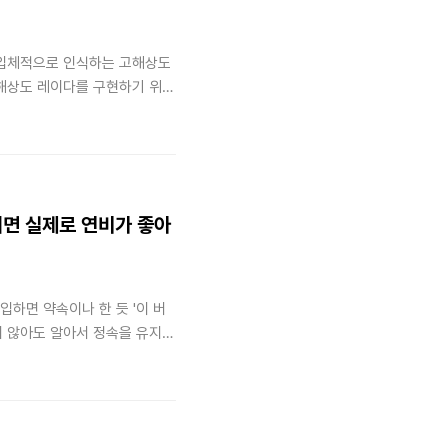
을 입체적으로 인식하는 고해상도
고해상도 레이다를 구현하기 위해
 Multiple-Output, 다중
리면 실제로 연비가 좋아
하면 약속이나 한 듯 '이 버
지 않아도 알아서 정속을 유지해
알겠는데, 과연 이 기능을 켜고 달
 대중의 일상 속 모빌리티 궁
시간, HL클레무브 R&D전략팀
비의 과학을 파헤쳐 봅니다.