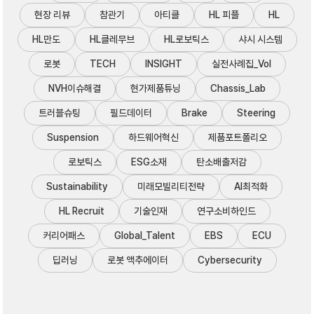
현장 리뷰
참관기
아티클
HL 피플
HL
HL만도
HL클레무브
HL로보틱스
샤시 시스템
로봇
TECH
INSIGHT
실전사례집_Vol
NVH이슈해결
현가제품튜닝
Chassis_Lab
트러블슈팅
필드데이터
Brake
Steering
Suspension
하드웨어혁신
제품포트폴리오
로보틱스
ESG소재
탄소배출저감
Sustainability
미래모빌리티전략
AI최적화
HL Recruit
기술인재
연구소비하인드
커리어패스
Global_Talent
EBS
ECU
딥러닝
로봇 액추에이터
Cybersecurity