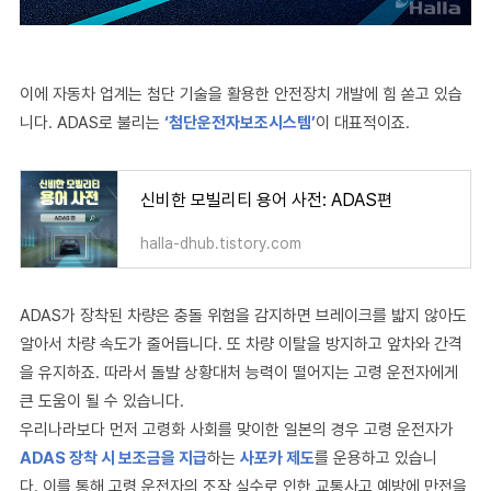
이에 자동차 업계는 첨단 기술을 활용한 안전장치 개발에 힘 쏟고 있습
니다
.
ADAS
로 불리는
‘
첨단운전자보조시스템’
이 대표적이죠.
신비한 모빌리티 용어 사전: ADAS편
halla-dhub.tistory.com
ADAS
가 장착된 차량은 충돌 위험을 감지하면
브레이크를 밟지 않아도
알아서 차량 속도가 줄어듭니다
.
또 차량 이탈을 방지하고 앞차와 간격
을 유지하죠
.
따라서 돌발 상황대처 능력이 떨어지는 고령 운전자에게
큰 도움이 될 수 있습니다
.
우리나라보다 먼저 고령화 사회를 맞이한 일본의 경우 고령 운전자가
ADAS
장착 시 보조금을 지급
하는
사포카 제도
를 운용하고 있습니
다
.
이를 통해 고령 운전자의 조작 실수로 인한 교통사고 예방에 만전을