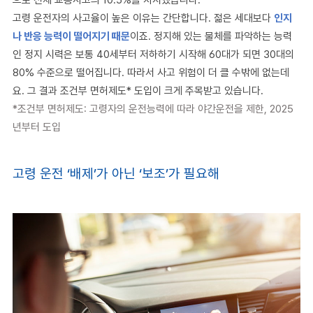
으로 전체 교통사고의
10.5%
를 차지했습니다
.
고령 운전자의 사고율이 높은 이유는 간단합니다
.
젊은 세대보다
인지
나 반응 능력이 떨어지기 때문
이죠
.
정지해 있는 물체를 파악하는 능력
인 정지 시력은 보통
40
세부터 저하하기 시작해
60
대가 되면
30
대의
80%
수준으로 떨어집니다
.
따라서 사고 위험이 더 클 수밖에 없는데
요. 그 결과 조건부 면허제도
*
도입이 크게 주목받고 있습니다
.
*
조건부 면허제도
:
고령자의 운전능력에 따라 야간운전을 제한
, 2025
년부터 도입
고령 운전
‘
배제
’
가 아닌
‘
보조
’
가 필요해