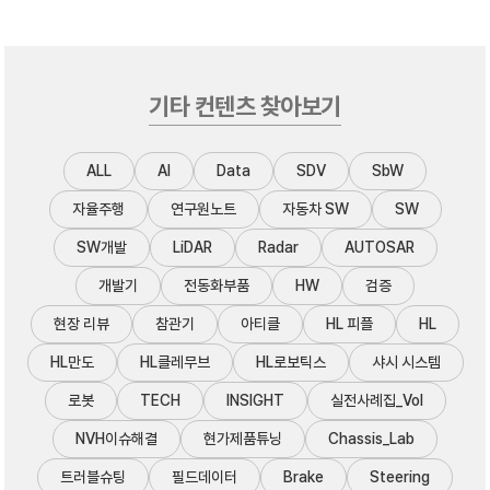
기타 컨텐츠 찾아보기
ALL
AI
Data
SDV
SbW
자율주행
연구원노트
자동차 SW
SW
SW개발
LiDAR
Radar
AUTOSAR
개발기
전동화부품
HW
검증
현장 리뷰
참관기
아티클
HL 피플
HL
HL만도
HL클레무브
HL로보틱스
샤시 시스템
로봇
TECH
INSIGHT
실전사례집_Vol
NVH이슈해결
현가제품튜닝
Chassis_Lab
트러블슈팅
필드데이터
Brake
Steering