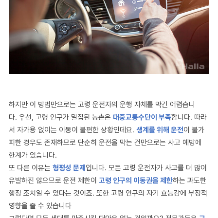
하지만 이 방법만으로는 고령 운전자의 운행 자체를 막긴 어렵습니
다
.
우선
,
고령 인구가 밀집된 농촌은
대중교통수단이 부족
합니다
.
따라
서 자가용 없이는 이동이 불편한 상황인데요
.
생계를 위해 운전
이 불가
피한 경우도 존재하므로 단순히 운전을 막는 건만으로는 사고 예방에
한계가 있습니다
.
또 다른 이유는
형평성 문제
입니다
.
모든 고령 운전자가 사고를 더 많이
유발하진 않으므로 운전 제한이
고령 인구의 이동권을 제한
하는 과도한
행정 조치일 수 있다는 것이죠
.
또한 고령 인구의 자기 효능감에 부정적
영향을 줄 수 있습니다