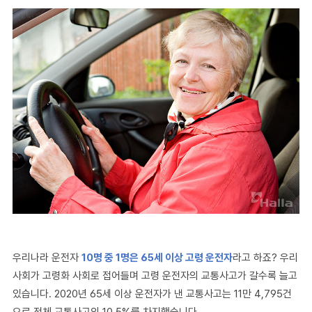
우리나라 운전자
10
명 중
1
명은
65
세 이상 고령 운전자
라고 하죠
?
우리
사회가 고령화 사회로 접어들며 고령 운전자의 교통사고가 갈수록 늘고
있습니다
.
2020
년
65
세 이상 운전자가 낸 교통사고는
11
만
4,795
건