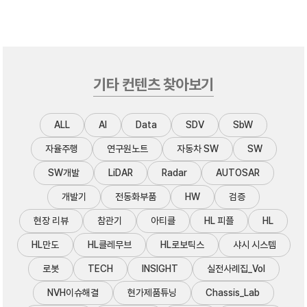
기타 컨텐츠 찾아보기
ALL
AI
Data
SDV
SbW
자율주행
연구원노트
자동차 SW
SW
SW개발
LiDAR
Radar
AUTOSAR
개발기
전동화부품
HW
검증
현장 리뷰
참관기
아티클
HL 피플
HL
HL만도
HL클레무브
HL로보틱스
샤시 시스템
로봇
TECH
INSIGHT
실전사례집_Vol
NVH이슈해결
현가제품튜닝
Chassis_Lab