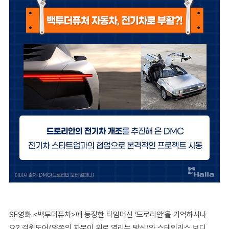
SF영화 <백투더퓨처>에 등장한 타임머신 ‘드로리안’을 기억하시나
요? 걸윙도어(양쪽의 차문이 위로 열리는 방식)와 스테인리스 보디