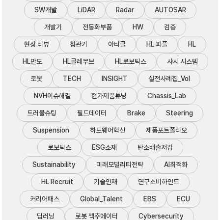
SW개발
LiDAR
Radar
AUTOSAR
개발기
전동화부품
HW
검증
현장 리뷰
참관기
아티클
HL 피플
HL
HL만도
HL클레무브
HL로보틱스
샤시 시스템
로봇
TECH
INSIGHT
실전사례집_Vol
NVH이슈해결
현가제품튜닝
Chassis_Lab
트러블슈팅
필드데이터
Brake
Steering
Suspension
하드웨어혁신
제품포트폴리오
로보틱스
ESG소재
탄소배출저감
Sustainability
미래모빌리티전략
AI최적화
HL Recruit
기술인재
연구소비하인드
커리어패스
Global_Talent
EBS
ECU
딥러닝
로봇 액추에이터
Cybersecurity