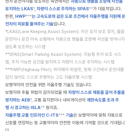
먼저 운전약자를 보조하는 측면에서는
자동으로 핸들을 조향해 차선을
유지하는 LKAS
*
,
차량이 스스로 주차하는 SPAS
**
가 대표적입니다.
한편,
HWP
***
는 고속도로와 같은 도로 조건에서 자율주행을 지원해 운
전자의 피로를 줄여주는 기술
입니다.
*LKAS(Lane Keeping Assist System): 차선 유지 보조 장치, 졸음
운전이나 운전 미숙 상황에서 자동으로 핸들을 조향해 차선을 벗어나지
않도록 보조하는 시스템
**SPAS(Smart Parking Assist System): 지능형 주차 보조 시스
템, 주차 가능한 공간을 탐지하고 차량이 스스로 주차하는 시스템
***HWP(Highway Pilot): 하이웨이 파일럿, 정체 구간에서 운전대를
잡지 않아도 스스로 주행하는 고도 자율주행 시스템
보행약자의 안전을 위한 자율주행 기술도 있습니다.
보행자와 추돌 위험이 감지되었을 때
차량이 스스로 제동을 걸어 추돌을
방지하는 AEB
*
, 교통 표지판이나 내비게이션의
제한속도를 초과 주
행 시 경고하는 ISLA
**
등이죠.
자율주행 교통 인프라인 C-ITS
***
기술
은 보행약자에 맞춰 자동으로
신호를 연장하는 등 교통약자의 안전한 이동에 기여할 것으로 기대됩니
다.