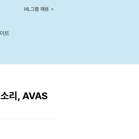
티스토리툴바
HL그룹 채용
사이트
소리, AVAS