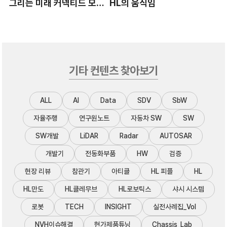
그리는 미래 커넥티드 모빌
HL의 움직임
리티 기술
기타 컨텐츠 찾아보기
ALL
AI
Data
SDV
SbW
자율주행
연구원노트
자동차 SW
SW
SW개발
LiDAR
Radar
AUTOSAR
개발기
전동화부품
HW
검증
현장 리뷰
참관기
아티클
HL 피플
HL
HL만도
HL클레무브
HL로보틱스
샤시 시스템
로봇
TECH
INSIGHT
실전사례집_Vol
NVH이슈해결
현가제품튜닝
Chassis_Lab