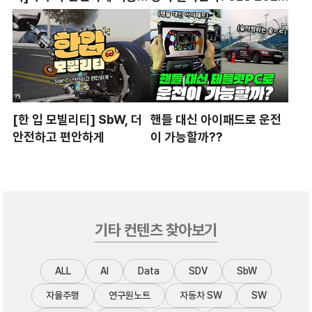
수 있는 자유! 내 손 안의 레
에 간 HL그룹
이더 ‘비틀(Beetle)’
[한 입 모빌리티] SbW, 더
핸들 대신 아이패드로 운전
안전하고 편안하게
이 가능할까??
기타 컨텐츠 찾아보기
ALL
AI
Data
SDV
SbW
자율주행
연구원노트
자동차 SW
SW