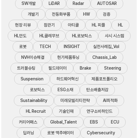
SW개발
LiDAR
Radar
AUTOSAR
개발기
전동화부품
HW
검증
현장 리뷰
참관기
아티클
HL 피플
HL
HL만도
HL클레무브
HL로보틱스
샤시 시스템
로봇
TECH
INSIGHT
실전사례집_Vol
NVH이슈해결
현가제품튜닝
Chassis_Lab
트러블슈팅
필드데이터
Brake
Steering
Suspension
하드웨어혁신
제품포트폴리오
로보틱스
ESG소재
탄소배출저감
Sustainability
미래모빌리티전략
AI최적화
HL Recruit
기술인재
연구소비하인드
커리어패스
Global_Talent
EBS
ECU
딥러닝
로봇 액추에이터
Cybersecurity