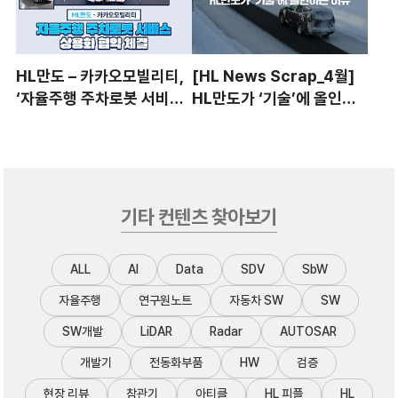
HL만도 – 카카오모빌리티,
[HL News Scrap_4월]
‘자율주행 주차로봇 서비스’
HL만도가 ‘기술’에 올인하
상용화 협약 체결
는 이유
기타 컨텐츠 찾아보기
ALL
AI
Data
SDV
SbW
자율주행
연구원노트
자동차 SW
SW
SW개발
LiDAR
Radar
AUTOSAR
개발기
전동화부품
HW
검증
현장 리뷰
참관기
아티클
HL 피플
HL