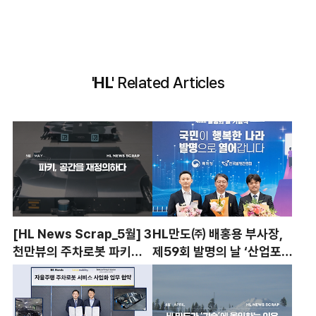
'HL'
Related Articles
[HL News Scrap_5월] 3
HL만도㈜ 배홍용 부사장,
천만뷰의 주차로봇 파키
제59회 발명의 날 ‘산업포
(Parkie), 공간을 재정의하
장‘ 수훈
다