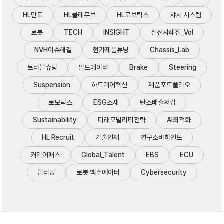
HL만도
HL클레무브
HL로보틱스
샤시 시스템
로봇
TECH
INSIGHT
실전사례집_Vol
NVH이슈해결
현가제품튜닝
Chassis_Lab
트러블슈팅
필드데이터
Brake
Steering
Suspension
하드웨어혁신
제품포트폴리오
로보틱스
ESG소재
탄소배출저감
Sustainability
미래모빌리티전략
AI최적화
HL Recruit
기술인재
연구소비하인드
커리어패스
Global_Talent
EBS
ECU
딥러닝
로봇 액추에이터
Cybersecurity