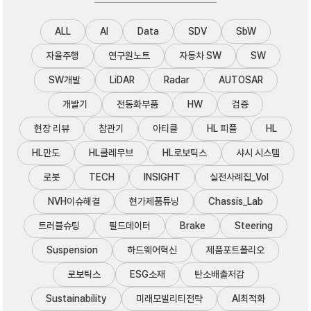
ALL
AI
Data
SDV
SbW
자율주행
연구원노트
자동차 SW
SW
SW개발
LiDAR
Radar
AUTOSAR
개발기
전동화부품
HW
검증
현장 리뷰
참관기
아티클
HL 피플
HL
HL만도
HL클레무브
HL로보틱스
샤시 시스템
로봇
TECH
INSIGHT
실전사례집_Vol
NVH이슈해결
현가제품튜닝
Chassis_Lab
트러블슈팅
필드데이터
Brake
Steering
Suspension
하드웨어혁신
제품포트폴리오
로보틱스
ESG소재
탄소배출저감
Sustainability
미래모빌리티전략
AI최적화