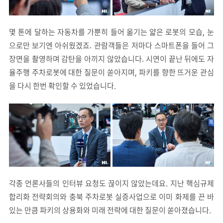
몇 톤에 달하는 자동차를 가뿐히 들어 옮기는 얇은 로봇의 모습
눈
,
으로만 보기엔 아쉬웠겠죠
관람객들은 저마다 스마트폰을 들어 그
.
장면을 촬영하며 감탄을 아끼지 않았습니다
시연이 끝난 뒤에도 자
.
율주행 주차로봇에 대한 질문이 쏟아지며
파키를 향한 뜨거운 관심
,
을 다시 한번 확인할 수 있었습니다.
각종 언론사들의 인터뷰 요청도 끊이지 않았는데요. 지난 핵심규제
합리화 전략회의와 충북 주차로봇 실증사업으로 이미 화제를 끈 바
있는 만큼 파키의 상용화와 미래 전략에 대한 질문이 쏟아졌습니다.