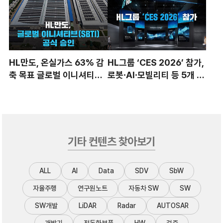
HL만도, 온실가스 63% 감
HL그룹 ‘CES 2026’ 참가,
축 목표 글로벌 이니셔티브
로봇∙AI∙모빌리티 등 5개 혁
(SBTi) 공식 승인
신상 수상
기타 컨텐츠 찾아보기
ALL
AI
Data
SDV
SbW
자율주행
연구원노트
자동차 SW
SW
SW개발
LiDAR
Radar
AUTOSAR