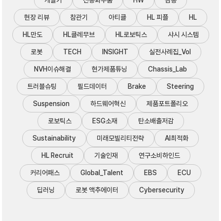
개발기
전동화부품
HW
검증
현장 리뷰
참관기
아티클
HL 피플
HL
HL만도
HL클레무브
HL로보틱스
샤시 시스템
로봇
TECH
INSIGHT
실전사례집_Vol
NVH이슈해결
현가제품튜닝
Chassis_Lab
트러블슈팅
필드데이터
Brake
Steering
Suspension
하드웨어혁신
제품포트폴리오
로보틱스
ESG소재
탄소배출저감
Sustainability
미래모빌리티전략
AI최적화
HL Recruit
기술인재
연구소비하인드
커리어패스
Global_Talent
EBS
ECU
딥러닝
로봇 액추에이터
Cybersecurity