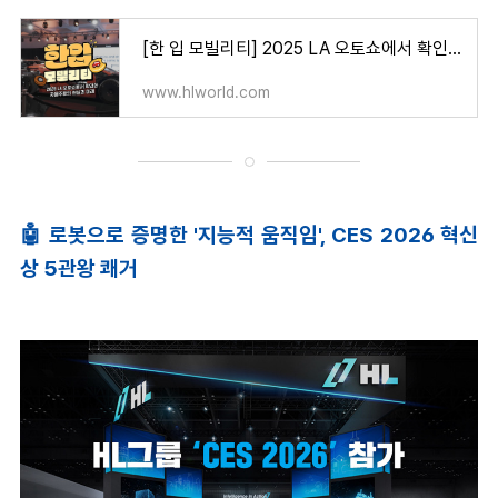
[한 입 모빌리티] 2025 LA 오토쇼에서 확인한 자율주행의 현실과 미래
www.hlworld.com
🤖
로봇으로
증명한
'
지능적
움직임
', CES 2026
혁신
상
5
관왕
쾌거