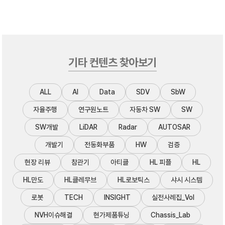
항
드 캠프'
기타 컨텐츠 찾아보기
ALL
AI
Data
SDV
SbW
자율주행
연구원노트
자동차 SW
SW
SW개발
LiDAR
Radar
AUTOSAR
개발기
전동화부품
HW
검증
현장 리뷰
참관기
아티클
HL 피플
HL
HL만도
HL클레무브
HL로보틱스
샤시 시스템
로봇
TECH
INSIGHT
실전사례집_Vol
NVH이슈해결
현가제품튜닝
Chassis_Lab