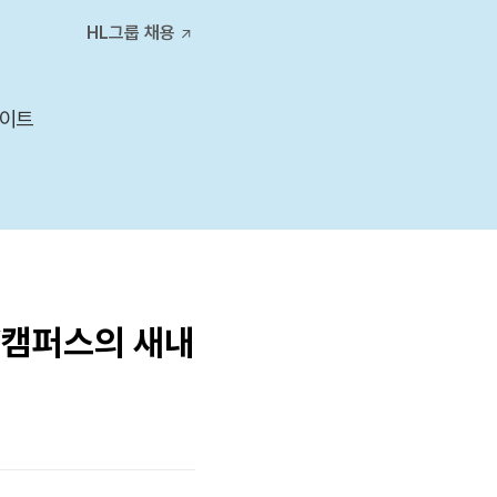
티스토리툴바
HL그룹 채용
사이트
W캠퍼스의 새내