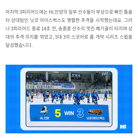
마지막 3피리어드에는 HL안양의 일부 선수들이 부상으로 빠진 틈을
타 상대팀인 닛코 아이스벅스도 맹렬한 추격을 시작했는데요. 그러
나 3피리어드 종료 14초 전, 송종훈 선수의 멋진 쐐기골이 터지며 상
대의 추격 의지를 꺾었고, 5대 3의 스코어로 홈 개막 시리즈 스윕을
달성했습니다.