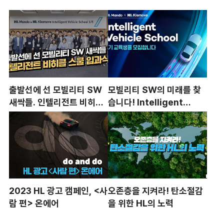
출발선에 선 모빌리티 SW
모빌리티 SW의 미래를 찾
새싹들. 인텔리전트 비히클
습니다! Intelligent
스쿨 입과식
Vehicle School 1기 모집
2023 HL 광고 캠페인, <사
오존층을 지켜라! 탄소절감
람 편> 온에어
을 위한 HL의 노력