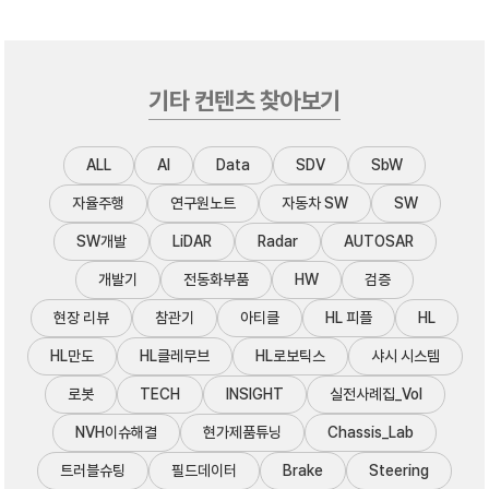
기타 컨텐츠 찾아보기
ALL
AI
Data
SDV
SbW
자율주행
연구원노트
자동차 SW
SW
SW개발
LiDAR
Radar
AUTOSAR
개발기
전동화부품
HW
검증
현장 리뷰
참관기
아티클
HL 피플
HL
HL만도
HL클레무브
HL로보틱스
샤시 시스템
로봇
TECH
INSIGHT
실전사례집_Vol
NVH이슈해결
현가제품튜닝
Chassis_Lab
트러블슈팅
필드데이터
Brake
Steering