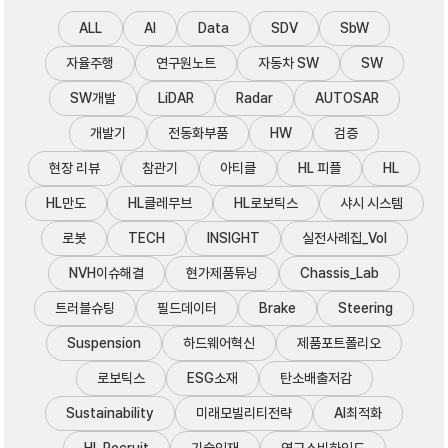
ALL
AI
Data
SDV
SbW
자율주행
연구원노트
자동차 SW
SW
SW개발
LiDAR
Radar
AUTOSAR
개발기
전동화부품
HW
검증
현장 리뷰
참관기
아티클
HL 피플
HL
HL만도
HL클레무브
HL로보틱스
샤시 시스템
로봇
TECH
INSIGHT
실전사례집_Vol
NVH이슈해결
현가제품튜닝
Chassis_Lab
트러블슈팅
필드데이터
Brake
Steering
Suspension
하드웨어혁신
제품포트폴리오
로보틱스
ESG소재
탄소배출저감
Sustainability
미래모빌리티전략
AI최적화