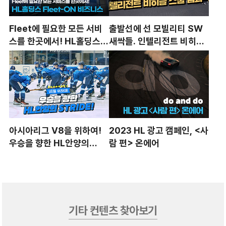
Fleet에 필요한 모든 서비
출발선에 선 모빌리티 SW
스를 한곳에서! HL홀딩스
새싹들. 인텔리전트 비히클
Fleet-ON 비즈니스
스쿨 입과식
아시아리그 V8을 위하여!
2023 HL 광고 캠페인, <사
우승을 향한 HL안양의
람 편> 온에어
STRIDE!
기타 컨텐츠 찾아보기