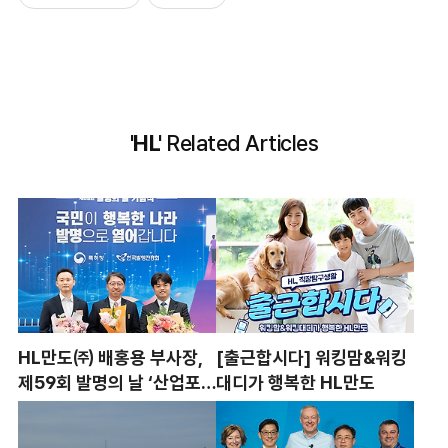
'HL'
Related Articles
HL만도㈜ 배홍용 부사장,
[출근합시다] 워킹맘&워킹
제59회 발명의 날 ‘산업포
대디가 행복한 HL만도
장‘ 수훈