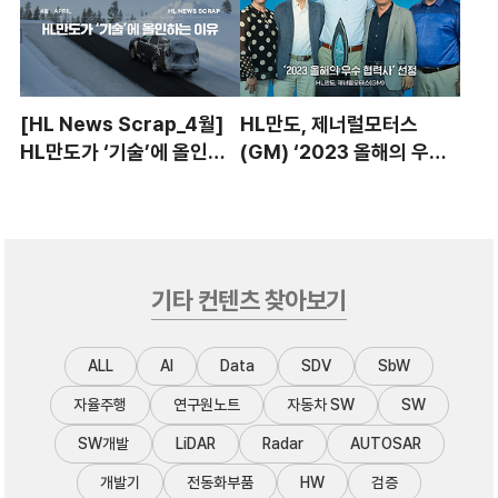
[HL News Scrap_4월]
HL만도, 제너럴모터스
HL만도가 ‘기술’에 올인하
(GM) ‘2023 올해의 우수
는 이유
협력사’ 선정
기타 컨텐츠 찾아보기
ALL
AI
Data
SDV
SbW
자율주행
연구원노트
자동차 SW
SW
SW개발
LiDAR
Radar
AUTOSAR
개발기
전동화부품
HW
검증