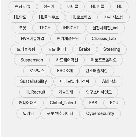
현장 리뷰
참관기
아티클
HL 피플
HL
HL만도
HL클레무브
HL로보틱스
샤시 시스템
로봇
TECH
INSIGHT
실전사례집_Vol
NVH이슈해결
현가제품튜닝
Chassis_Lab
트러블슈팅
필드데이터
Brake
Steering
Suspension
하드웨어혁신
제품포트폴리오
로보틱스
ESG소재
탄소배출저감
Sustainability
미래모빌리티전략
AI최적화
HL Recruit
기술인재
연구소비하인드
커리어패스
Global_Talent
EBS
ECU
딥러닝
로봇 액추에이터
Cybersecurity