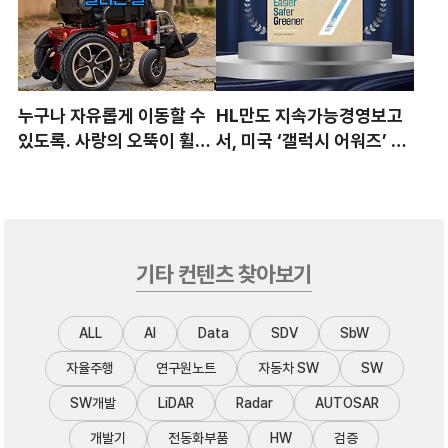
누구나 자유롭게 이동할 수
HL만도 지속가능경영보고
있도록. 사랑의 오뚝이 휠체
서, 미국 ‘갤럭시 어워즈’ 은
어가 달리는 길
상 수상
기타 컨텐츠 찾아보기
ALL
AI
Data
SDV
SbW
자율주행
연구원노트
자동차 SW
SW
SW개발
LiDAR
Radar
AUTOSAR
개발기
전동화부품
HW
검증