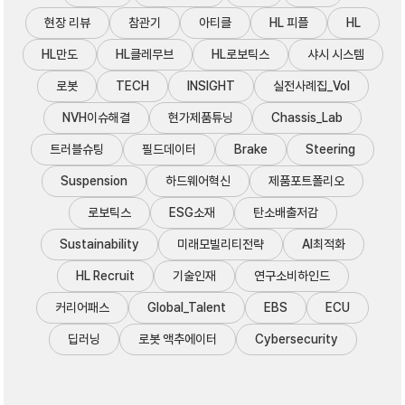
현장 리뷰
참관기
아티클
HL 피플
HL
HL만도
HL클레무브
HL로보틱스
샤시 시스템
로봇
TECH
INSIGHT
실전사례집_Vol
NVH이슈해결
현가제품튜닝
Chassis_Lab
트러블슈팅
필드데이터
Brake
Steering
Suspension
하드웨어혁신
제품포트폴리오
로보틱스
ESG소재
탄소배출저감
Sustainability
미래모빌리티전략
AI최적화
HL Recruit
기술인재
연구소비하인드
커리어패스
Global_Talent
EBS
ECU
딥러닝
로봇 액추에이터
Cybersecurity