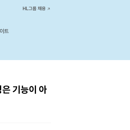
티스토리툴바
HL그룹 채용
사이트
어링은 기능이 아