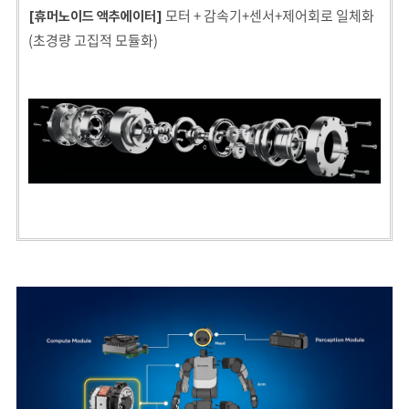
모터 + 감속기+센서+제어회로 일체화
[휴머노이드 액추에이터]
(초경량 고집적 모듈화)