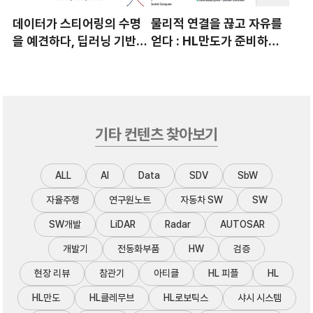
데이터가 스티어링의 수명
물리적 연결을 끊고 자유를
을 예견하다, 딥러닝 기반
얻다 : HL만도가 준비하는
EPS 고장 예지 기술의 완성
미래 스티어링의 세 가지 가
치
기타 컨텐츠 찾아보기
ALL
AI
Data
SDV
SbW
자율주행
연구원노트
자동차 SW
SW
SW개발
LiDAR
Radar
AUTOSAR
개발기
전동화부품
HW
검증
현장 리뷰
참관기
아티클
HL 피플
HL
HL만도
HL클레무브
HL로보틱스
샤시 시스템