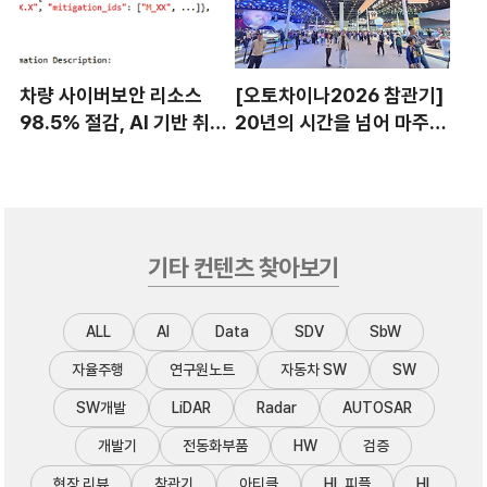
차량 사이버보안 리소스
[오토차이나2026 참관기]
98.5% 절감, AI 기반 취약
20년의 시간을 넘어 마주한
점 모니터링 자동화 시스템
모빌리티의 새로운 질서
설계
기타 컨텐츠 찾아보기
ALL
AI
Data
SDV
SbW
자율주행
연구원노트
자동차 SW
SW
SW개발
LiDAR
Radar
AUTOSAR
개발기
전동화부품
HW
검증
현장 리뷰
참관기
아티클
HL 피플
HL