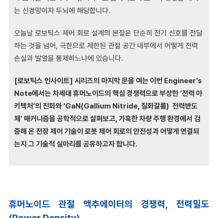
는 신경망이자 두뇌에 해당합니다.
오늘날 로보틱스 제어 회로 설계의 본질은 단순히 전기 신호를 전달
하는 것을 넘어,
극한으로 제한된 관절 공간 내부에서 어떻게 전력
손실과 발열을 통제하느냐에 있습니다.
[
로보틱스 인사이트]
시리즈의 마지막 문을 여는 이번
Engineer’s
Note에서는 차세대 휴머노이드의 핵심 경쟁력으로 부상한
‘전력 아
키텍처’의 진화와
‘GaN
(Gallium Nitride,
질화갈륨)
전력반도
체’
매커니즘을 공학적으로 살펴보고,
가혹한 차량 주행 환경에서 검
증해 온 전장 제어 기술이 로봇 제어 회로의 안전성과 어떻게 연결되
는지 그 기술적 실마리를 공유하고자 합니다.
휴머노이드 관절 액추에이터의 경쟁력, 전력밀도
(Power Density)