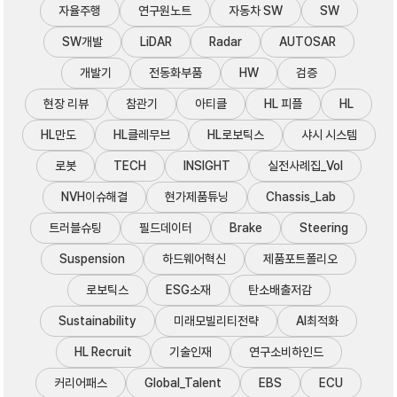
자율주행
연구원노트
자동차 SW
SW
SW개발
LiDAR
Radar
AUTOSAR
개발기
전동화부품
HW
검증
현장 리뷰
참관기
아티클
HL 피플
HL
HL만도
HL클레무브
HL로보틱스
샤시 시스템
로봇
TECH
INSIGHT
실전사례집_Vol
NVH이슈해결
현가제품튜닝
Chassis_Lab
트러블슈팅
필드데이터
Brake
Steering
Suspension
하드웨어혁신
제품포트폴리오
로보틱스
ESG소재
탄소배출저감
Sustainability
미래모빌리티전략
AI최적화
HL Recruit
기술인재
연구소비하인드
커리어패스
Global_Talent
EBS
ECU