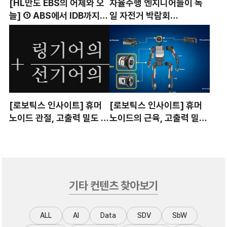
[HL만도 EBS의 어제와 오
자율주행 엔지니어들이 독
늘] ① ABS에서 IDB까지,
일 자전거 박람회
브레이크 기술의 진화
(Eurobike)로 출근한 이유
[로보틱스 인사이트] 휴머
[로보틱스 인사이트] 휴머
노이드 관절, 고출력 밀도 액
노이드의 근육, 고출력 밀도
추에이터 기술의 진화와 과
액추에이터 기술의 진화와
제 : ②감속기 편
과제 : ① 모터 편
기타 컨텐츠 찾아보기
ALL
AI
Data
SDV
SbW