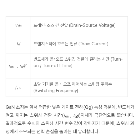
𝑉𝑑𝑠
드레인
-
소스 간 전압
(Drain-Source Voltage)
𝐼𝑑
트랜지스터에 흐르는 전류
(Drain Current)
반도체가 온•오프 스위칭 전환에 걸리는 시간
(Turn-
𝑡ₒₙ
,
𝑡ₒ𝒻𝒻
on / Turn-off Time)
초당 기기를 온 • 오프 제어하는 스위칭 주파수
𝑓ₛ𝑤
(Switching Frequency)
GaN 소자는 앞서 언급한 낮은 게이트 전하(Qg) 특성 덕분에, 반도체가
켜고 꺼지는 스위칭 전환 시간(𝑡ₒₙ
,
𝑡ₒ𝒻𝒻
)자체가 극단적으로 짧습니다.
결과적으로 수식의 스위칭 시간 변수 값이 작아지기 때문에, 스위칭 과
정에서 소모되는 전력 손실을 줄이는 데 유리합니다.