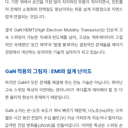
다. 기판 위에서 공간을 가장 많이 차지하던 부품이 작아지면서, 컨트롤
러 전체의 소형화와 전력밀도 향상이라는 최종 설계 지향점으로 자연스
럽게 연결되는 것입니다.
결국 GaN HEMT(High Electron Mobility Transistor)는 단순히 고
속 스위칭이 가능한 차세대 반도체를 넘어, 고성능 액추에이터의 고질
적인 과제였던 ‘공간 제약’과 ‘발열 통제’라는 결정적인 문제들을 제어기
관점에서 개선하는 유의미한 기술적 실마리가 되고 있습니다.
GaN
적용의 그림자 : EMI와 설계 난이도
하지만 GaN이 모든 문제를 해결해 주는 만능 기술은 아닙니다. 뛰어난
고속 스위칭 특성의 이면에는 엔지니어가 까다롭게 제어해야 할 또 다
른 물리적 현상이 존재하기 때문입니다.
GaN 소자는 온•오프 속도가 워낙 빠르기 때문에, 나노초(ns)라는 극히
짧은 시간 동안 전압이 수십 볼트(V) 이상 가파르게 치솟거나 떨어지는
급격한 전압 변화율(dV/dt)을 만들어냅니다. 이러한 특성은 스위칭 손