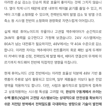
이러한 손실 감소는 단순히 회로 효율이 좋아지는 것에 그치지 않습니
다. 열이 적게 나기 때문에 로봇 내부의 케이블 굵기를 줄일 수 있고, 커
넥터 크기를 소형화할 수 있으며, 전력반도체의 발열 감소 및 방열 구조
축소 등 시스템 전반의 소형화와 경량화로 자연스럽게 이어집니다.
실제 예로 휴머노이드의 무릎이나 고관절 액추에이터가 순간적으로
2kW의 출력을 요구한다고 가정해 보겠습니다. 24V 시스템에서는
80A가 넘는 대전류가 필요하지만, 48V에서는 약 40A 수준으로 감소
합니다. 이러한 차이는 액추에이터 컨트롤러의 회로 패턴 설계 두께부
터 커넥터 부품 선정, 전력반도체 발열 해석, 배터리 연결선의 무게에 이
르기까지 하드웨어 전반에 직접적인 영향을 미칩니다.
현재 휴머노이드 산업 전반에서는 이러한 효율성 덕분에 48V 기반 플
랫폼이 주류로 널리 활용되고 있으며, 일부 제품들은 이보다 높은 전압
영역을 적용하기도 합니다. 다만, 사람과 물리적으로 밀접하게 접촉하
고 상호작용하는 시스템 특성을 고려할 때,
완성차 구동계에서 쓰이는
수백 볼트(V)급의 고전압 시스템보다는 상대적으로 안전성을 확보하기
쉬운 저전압 영역에서 전력밀도를 극대화하는 방향으로 기술이 발전해