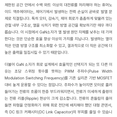
제한된 공간 안에서 수백 와트 이상의 대전류를 처리해야 하는 휴머노
이드 액추에이터는, 제어기에서 발생하는 전력 손실이 곧바로 발열 문
제로 직결됩니다. 특히 모터, 감속기, 제어 회로가 촘촘하게 맞물려 있는
관절 내부 구조상, 열을 식히기 위한 방열 공간을 확보하기란 매우 까다
롭습니다. 이 시점에서 GaN소자가 열 발생 원인 자체를 낮추는 데 기여
한다는 것은 단순한 효율 향상 이상의 가치를 지닙니다. 발생하는 열이
적은 만큼 방열 구조를 최소화할 수 있고, 결과적으로 더 작은 공간에 더
높은 출력을 밀집시킬 수 있기 때문입니다.
더불어 GaN 소자가 회로 설계에서 효율적인 선택지가 되는 또 다른 이
유는 초당 스위칭 횟수를 뜻하는 PWM 주파수(Pulse Width
Modulation Switching Frequency)를 기존 실리콘 기반 MOSFET
대비 높게 운용할 수 있다는 점입니다. 주파수가 높아지면 모터로 흘러
들어가는 전류의 흐름이 한층 부드러워지면서, 전류가 미세하게 출렁이
는 전류 리플(Ripple) 현상이 크게 감소합니다. 전류의 흔들림이 줄어
들면 파형을 안정화하기 위해 회로 전단에 배치해야 했던 대형 콘덴서,
즉 DC 링크 커패시터(DC Link Capacitor)의 부피를 줄일 수 있습니