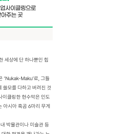
한 세상에 단 하나뿐인 힙
은
‘Nukak-Maku’
로
,
그들
에 쓸모를 다하고 버려진 것
사이클링한 현수막은 인도
는 아시아 흑곰
6
마리 무게
내 박물관이나 미술관 등