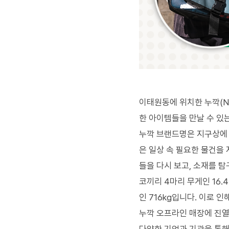
이태원동에 위치한 누깍
(N
한 아이템들을 만날 수 있
누깍 브랜드명은 지구상에 
은 일상 속 필요한 물건을
들을 다시 보고
,
소재를 탐
코끼리
4
마리 무게인
16.4
인
716kg
입니다
.
이로 인
누깍 오프라인 매장에 진열