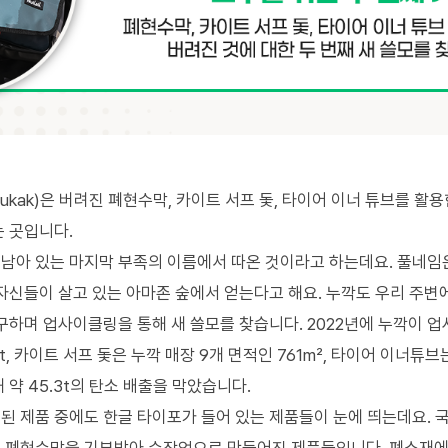
ukak)
은 버려진 폐현수막
,
카이트 서프 돛
,
타이어 이너 튜브를 활용
는 곳입니다
.
남아 있는 마지막 부족의 이름에서 따온 것이라고 하는데요
.
풀네임
 자신들이 살고 있는 아마존 숲에서 얻는다고 해요
.
누깍도 우리 주변
구하며 업사이클링을 통해 새 쓸모를 찾습니다
. 2022
년에 누깍이 업
t,
카이트 서프 돛은 누깍 매장
9
개 면적인
761m
²
,
타이어 이너튜브
해 약
45.3t
의 탄소 배출을 막았습니다
.
된 제품 중에도 한글 타이포가 들어 있는 제품들이 눈에 띄는데요
.
국