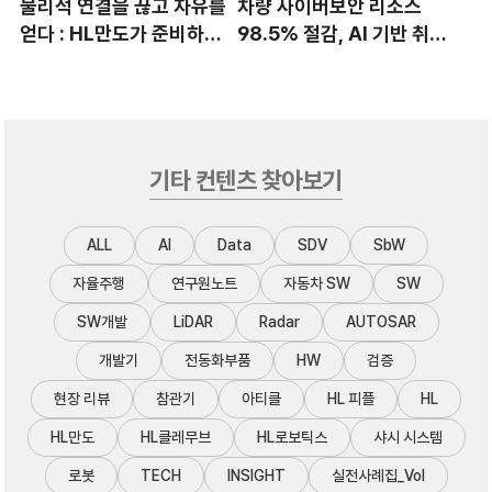
물리적 연결을 끊고 자유를
차량 사이버보안 리소스
얻다 : HL만도가 준비하는
98.5% 절감, AI 기반 취약
미래 스티어링의 세 가지 가
점 모니터링 자동화 시스템
치
설계
기타 컨텐츠 찾아보기
ALL
AI
Data
SDV
SbW
자율주행
연구원노트
자동차 SW
SW
SW개발
LiDAR
Radar
AUTOSAR
개발기
전동화부품
HW
검증
현장 리뷰
참관기
아티클
HL 피플
HL
HL만도
HL클레무브
HL로보틱스
샤시 시스템
로봇
TECH
INSIGHT
실전사례집_Vol