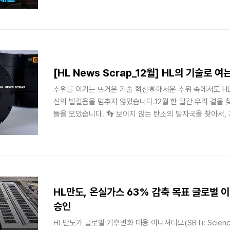
사장 등 양사 관계자가 참석했습니다.이번 협력의 목적은 ‘*
‘자율주행 기술 혁신 가속화’입니다. 미래차의 주요 과제 중
그 고민에서 시작되었습니다. SDV 아키텍처는 수많은 전자
수 있습니다. 존(Zonal) 제어, 기존 기능별 분산 제어에서 벗
[HL News Scrap_12월] HL의 기술로 여
추위를 이기는 뜨거운 기술 혁신🌟매서운 추위 속에서도 H
신의 발걸음을 멈추지 않았습니다.12월 한 달간 우리 곁을 
들을 모았습니다. 👣 보이지 않는 탄소의 발자국을 찾아서
(LCA)자동차의 탄생부터 폐기까지 모든 순간의 탄소를 기
래를 위해 정밀한 데이터로 환경을 지키는 HL만도 김대열
가)란 무엇인지, 또 HL만도가 탄소중립을 위해 어떤 일을 
[직무위키] 자동차의 요람에서 무덤까지, 탄소를 추적하는 전
일, ‘기후부-자동차 산업계 상생협약(MOU)’ 체결 행사에
바로 HL..
HL만도, 온실가스 63% 감축 목표 글로벌 이
승인
HL만도가 글로벌 기후변화 대응 이니셔티브(SBTi: Science 