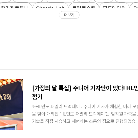
현가제품튜닝
Chassis_Lab
트러블슈팅
필드데이터
B
더보기
웨어혁신
제품포트폴리오
로보틱스
ESG소재
탄소배출
AI최적화
HL Recruit
기술인재
연구소비하인드
커리어
EBS
ECU
딥러닝
로봇 액추에이터
Cybersecurity
[가정의 달 특집] 주니어 기자단이 떴다! HL
험기
✨HL만도 패밀리 트랙데이 : 주니어 기자가 체험한 미래 모
을 맞아 개최된 ‘HL만도 패밀리 트랙데이’는 임직원 가족을
기술을 직접 시승하고 체험하는 소통의 장으로 진행되었습니다. 
는 일일 ‘주니어 기자단’으로 임명된 임직원 자녀들의 생생
전합니다. 우리 아이들은 관제탑과 주행시험장(PG)을 누비며