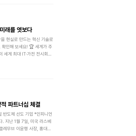
식 브레이크(EMB) 등 HL만도
 넘어 주니어 기자들이 가족의
 두 편의 현장 취..
의 미래를 엿보다
지상상을 현실로 만드는 혁신 기술로
 확인해 보세요! 🏆 세계가 주
룹이 세계 최대 IT·가전 전시회인
로봇 '캐리'부터 능동형 사고 예
품이 혁신상을 수상하는 쾌거를
 혁신 기술을 확인해보세요. 세
신 기술들의 향연, 'CES
략적 파트너십 체결
 반도체 선도 기업 *인피니언
 지난 1월 7일, 미국 라스베
L클레무브 이윤행 사장, 홍대건
스 뵘(Thomas Boehm) 부