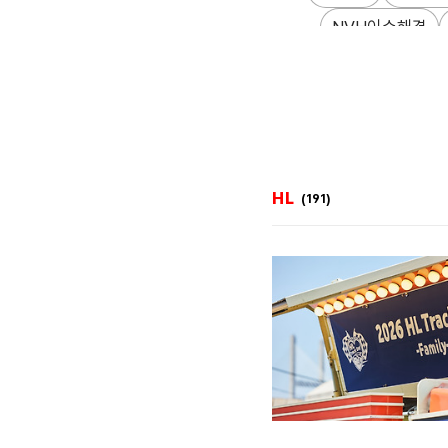
NVH이슈해결
Suspension
하드
미래모빌리티전략
HL
(191)