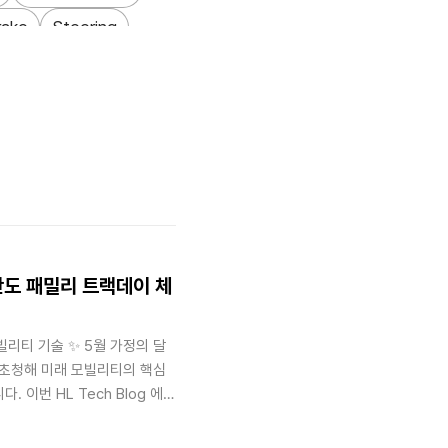
rake
Steering
저감
Sustainability
패스
Global_Talent
만도 패밀리 트랙데이 체
빌리티 기술 ✨ 5월 가정의 달
 초청해 미래 모빌리티의 핵심
이번 HL Tech Blog 에서
한 시선을 통해 현장의 열기를
 전자식 조향 장치(SbW), 후