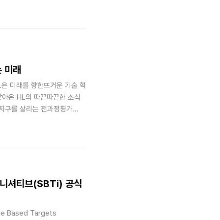
SDV 아키텍처 공동 개발’과
 하나는 소프트웨어 통합 관리,
제어장치(ECU)를 통합 관리할
어나 ..
는 미래
L은 미래를 향한뜨거운 기술 혁
찾아온 HL의 따끈따끈한 소식
, 지구를 살리는 전과정평가
록하는 사람들. 지속 가능한 미
 책임연구원에게 LCA(전과정평
하고 있는지 들어보았습니다.
과정평가(LCA)지난 11월 26
서 반가운 소식이 들려왔습니다.
니셔티브(SBTi) 공식
Based Targets