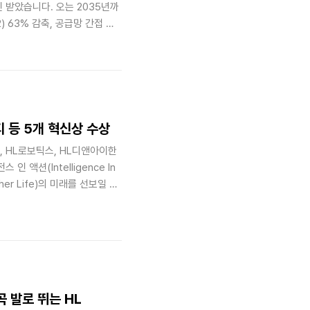
승인 받았습니다. 오는 2035년까
2) 63% 감축, 공급망 간접 배
Ti 승인은 HL만도의 자체 비전
2045 탄소중립 비전*’이 이번
어들었고, 그룹의 비전인 '보다
음을 의미하기 때문입니다.비전
리티 등 5개 혁신상 수상
브, HL로보틱스, HL디앤아이한
 액션(Intelligence In
her Life)의 미래를 선보일 예
만도 ‘로봇 관절 액추에이터
 ‘디봇픽스(DivotFiX)’ 등 휴
터, 감속기, 센서, 제어기 등
몸통과 머리, 심지어 손가락 관
곡 발로 뛰는 HL