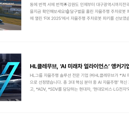
동에 번쩍 서에 번쩍🌟강원도 인제부터 대구광역시까지전국을
을지금 확인해보세요!🤖달구벌을 홀린 자율주행 주차로봇 
에 열린 ‘FIX 2025’에서 자율주행 주차로봇 파키를 선보였
로 대형 SUV까지 거뜬히 들어 올려 빈틈없이 주차하는 놀
을 훔친 파키의 활약상을 만나보세요. 주차로봇 파키, 대
주차로봇 파키(Parkie)가 대구에 떴습니다. 지난 10월 2
열린 ‘FIX 2025(2025 미래혁신기술박람회)’에 참가한 것
www.hlworld.com🚗HL 모빌리티 기술의 정수, 올인원카
HL클레무브, ‘AI 미래차 얼라이언스’ 앵커기
HL그룹 자율주행 솔루션 전문 기업 ㈜HL클레무브가 *‘AI
으로 선정됐습니다. 총 3대 핵심 분야 중 AI 자율주행’ 혁
고, *ADV, *SDV를 담당하는 현대차, ‘현대모비스∙LG전자
국 도약을 위해 협력해 나갑니다. 공식 출범일은 지난 14일
민석 국무총리가 주재한 ‘제1차 K-미래차 비전 전략 회의’
브의 목표는 엔드투엔드(*E2E), 즉 첨단 자율주행 솔루션 
자율주행 3대 요소에 AI 접목, 2028년까지 ‘AI 자율주행’
에 버금가는 메커니즘이지만, 성능은 상상을 초월한다. 기존의