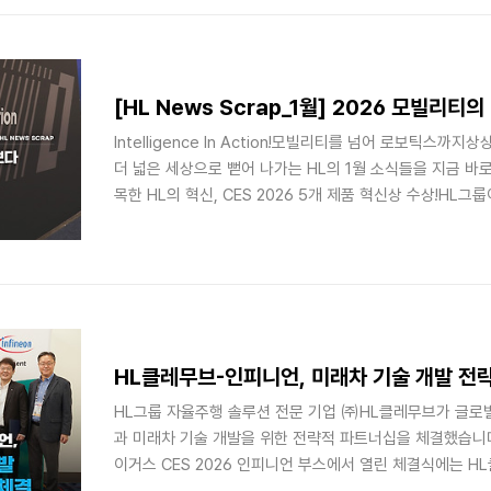
륜 조향 시스템(RWS), 스마트 댐핑 컨트롤(SDC70), 전자
의 첨단 기술을 직접 체험했는데요, 단순한 기계의 움직임을
안전과 미래 일상을 지키는 기술의 가치를 어떻게 재해석했는지
[HL News Scrap_1월] 2026 모빌리티
Intelligence In Action!모빌리티를 넘어 로보틱스까
더 넓은 세상으로 뻗어 나가는 HL의 1월 소식들을 지금 바로
목한 HL의 혁신, CES 2026 5개 제품 혁신상 수상!HL그
'CES 2026'에서 기술력을 인정받았습니다. 자율주행 물류 
방 시스템 '마이코사 하이퍼프레딕션'까지, 무려 5개의 제
이뤘는데요. 실제 우리의 삶 속에 로보틱스를 녹여낼 HL의
계가 주목한 HL의 혁신, CES 2026 미리보기세상을 바꿀 혁
2026'이 다가오고 있습니다. CES(Consumer ..
HL클레무브-인피니언, 미래차 기술 개발 전
HL그룹 자율주행 솔루션 전문 기업 ㈜HL클레무브가 글로벌
과 미래차 기술 개발을 위한 전략적 파트너십을 체결했습니다.
이거스 CES 2026 인피니언 부스에서 열린 체결식에는 H
CTO, 인피니언 피터 셰퍼(Peter Schaefer) 부사장, 토마