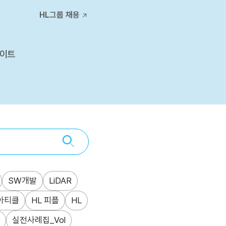
티스토리툴바
HL그룹 채용
사이트
SW개발
LiDAR
아티클
HL 피플
HL
실전사례집_Vol