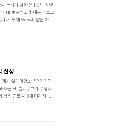
 누비며 담아 온 HL의 활약
파키HL로보틱스가 대구 엑스코
습니다. 두께 9cm의 얇은 차체
라운 능력으로 관람객들의 마음
구에 가다HL로보틱스의 자율주행
2일부터 25일, 대구 엑스코에서
인데요. 이번 박람회는 AI, 로보
와 함께한 트..
업 선정
 미래차 얼라이언스’ *앵커기업
신 과제를 HL클레무브가 수행하
’와 함께 글로벌 3대 미래차 강
로, 범국가적 협력체인 만큼 김
에서 돛을 올렸습니다. HL클레무
통합이다. 인지, 판단, 제어라는
 제품을 상용화할 계획, 인간 두뇌
 ..