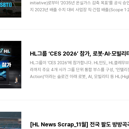
initiative)로부터 ‘2035년 온실가스 감축 목표’를 공식 
지 2023년 배출 수치 대비 사업장 직·간접 배출(Scope 1·
출(Scope 3) 66.3% 감축하는 것이 목표입니다.이번 SB
측면에서도 의미가 큽니다. 2023년 HL만도가 선포한 ‘HL 
SBTi 승인과 함께 공식화되며 실질적 이행 단계 진입에 접
나은 삶'을 지향하는 지속 가능 기업임을 증명해 나가고 있
선포 이후 HL만도는 지구 평균기온 1.5℃..
HL그룹 ‘CES 2026’ 참가, 로봇∙AI∙모빌
HL그룹이 ‘CES 2026’에 참가합니다. HL만도, HL클레무
라까지 주요 4개 사가 그룹 단위 통합 부스를 구성, ‘인텔리전스 인
Action)’이라는 슬로건 아래 로봇, AI, 모빌리티 등 HL(Hig
정입니다. 전시는 다양한 로봇을 중심으로 이뤄집니다. HL
(Actuator)’, HL로보틱스 ‘캐리(CARRIE)’, HL디앤아이한라
머노이드뿐만 아니라 산업 서비스 로봇까지 총출동합니다. 모
요소 기술의 집약체인 로봇 관절 액추에이터는 팔과 다리, 
절까지 휴머노이드 구성에 있어 ..
[HL News Scrap_11월] 전국 팔도 방방곡