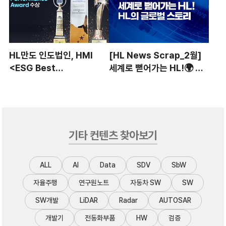
HL만도 인도법인, HMI
[HL News Scrap_2월]
<ESG Best
세계로 뻗어가는 HL!🌍 HL
Performance Award>
의 글로벌 스토리✉️
수상
기타 컨텐츠 찾아보기
ALL
AI
Data
SDV
SbW
자율주행
연구원노트
자동차 SW
SW
SW개발
LiDAR
Radar
AUTOSAR
개발기
전동화부품
HW
검증