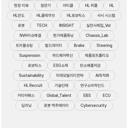
현장 리뷰
참관기
아티클
HL 피플
HL
HL만도
HL클레무브
HL로보틱스
샤시 시스템
로봇
TECH
INSIGHT
실전사례집_Vol
NVH이슈해결
현가제품튜닝
Chassis_Lab
트러블슈팅
필드데이터
Brake
Steering
Suspension
하드웨어혁신
제품포트폴리오
로보틱스
ESG소재
탄소배출저감
Sustainability
미래모빌리티전략
AI최적화
HL Recruit
기술인재
연구소비하인드
커리어패스
Global_Talent
EBS
ECU
딥러닝
로봇 액추에이터
Cybersecurity