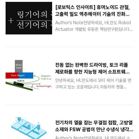
[로보틱스 인사이트] 휴머노이드 관절,
고출력 밀도 액추에이터 기술의 진화와
과제 : ②감속기 편
Author’s Note안녕하세요, HL만도 Robot
Actuator 개발팀 유동준 책임연구원입니다.
지난 1편에서는 휴머노이드 로봇의 강력한 근
육이자 심장 역할을 하는 고출력 밀도 모터 설
계 기술을 살펴보았습니다. 모터가 고속의 폭발
적인 회전 에너지를 만들어내는 동력원이라면,
오늘 이야기할 ‘감속기(Gear Reducer)’는 그
진동 없는 완벽한 드라이빙, 토크 리플
거친 힘을 제어하여 로봇 관절이 목적에 맞는
제로화를 향한 지능형 제어 소프트웨어
정확한 힘과 속도로 움직이게 변환해 주는 핵심
의 혁신
안녕하세요, HL만도에서 모터 제어 기술을 연
장치입니다. 현대의 자동화 산업, 로봇 공학, 그
구하고 있는 오윤재입니다.자동차의 핸들
리고 첨단 제조 설비가 고도화됨에 따라 고성능
(EPS, 전동식 조향 장치)이나 브레이크(EMB,
액추에이터 내부에서 감속기가 차지하는 기술
전자기계식 브레이크)시스템에는 자석의 힘을
적 비중은 그 어느 때보다 중요해지고 있습니
이용해 아주 정밀하게 회전하는 ‘영구자석 동기
다. [로보틱스 인사이트]의 두 번째 문을 여는
전동기(PMSM, Permanent Magnet
이번 Engineer’s Note에서는 초정밀 위치 제
Synchronous Motor)’가 핵심 부품으로 사
어가..
전기차의 열을 잡는 무결점 접합, 고방열
용됩니다. 이 모터는 효율이 매우 뛰어나지만,
소재와 FSW 공법이 만난 수냉식 냉각
작동할 때 발생하는 미세한 진동과 소음(NVH,
시스템
Author's Note안녕하세요, HL만도에서 소
Noise/Vibration/Harshness)을 잡는 것이