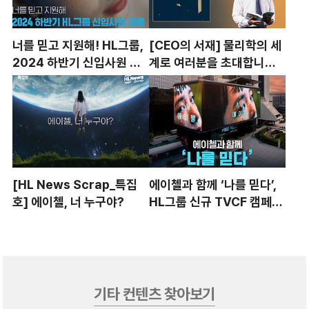
너를 믿고 지원해! HL그룹,
[CEO의 서재] 물리학의 세
2024 하반기 신입사원 채
계로 여러분을 초대합니다 -
용 시작
HL만도 조성현 부회장
[HL News Scrap_특집
에이첼과 함께 ‘나를 믿다’,
호] 에이첼, 너 누구야?
HL그룹 신규 TVCF 캠페인
론칭
기타 컨텐츠 찾아보기