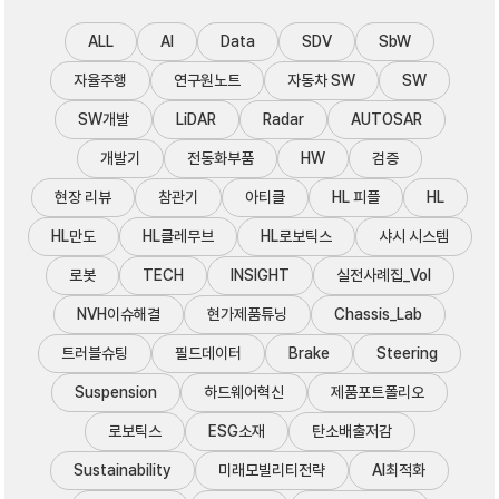
ALL
AI
Data
SDV
SbW
자율주행
연구원노트
자동차 SW
SW
SW개발
LiDAR
Radar
AUTOSAR
개발기
전동화부품
HW
검증
현장 리뷰
참관기
아티클
HL 피플
HL
HL만도
HL클레무브
HL로보틱스
샤시 시스템
로봇
TECH
INSIGHT
실전사례집_Vol
NVH이슈해결
현가제품튜닝
Chassis_Lab
트러블슈팅
필드데이터
Brake
Steering
Suspension
하드웨어혁신
제품포트폴리오
로보틱스
ESG소재
탄소배출저감
Sustainability
미래모빌리티전략
AI최적화