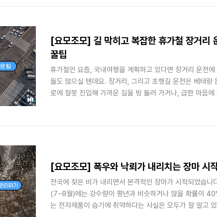
분들을 위해 센서에 관한 이야기를 준비했습니다. 자동차의 
눈’입니다. 차량 곳곳에 장착된 다양한 센서들이 자동차의 눈
이를 토대로 자동차의 뇌인 전자제어장치에서 상황을 인식하고
어 명령을 내립..
[요모조모] 길 막히고 복잡한 휴가철 장거리 운
꿀팁
휴가철인 요즘, 국내여행을 계획하고 있다면 장거리 운전에 
들도 많으실 텐데요. 장거리, 그리고 초행길 운전은 베테랑
로에 잘못 진입해 가까운 길을 빙 둘러 가거나, 급한 마음
한 상황을 연출하는 도로 위의 ‘빌런’이 될 수도 있죠. 의도치
으려면 어떻게 해야 할까요? 내비게이션을 봐도 헷갈리는 장
전하게 운전할 수 있는 소소한 팁을 공개합니다. 실시간 정
가철이나 명절이 되면 뉴스에는 항상 교통상황 이야기가 이
을 파악하고 예측하는 것은 장거리 운전을 앞둔 운전자들의 
시간 정보는..
[요모조모] 폭우와 낙뢰가 내리치는 장마 시작
전국에 잦은 비가 내리면서 본격적인 장마가 시작되었습니다
(7~8월)에는 강수량이 평년과 비슷하거나 많을 확률이 4
는 전자제품이 습기에 취약하다는 사실은 모두가 잘 알고 있
에 있어 방수 기능 탑재 여부가 중요한 평가 요소가 되고 