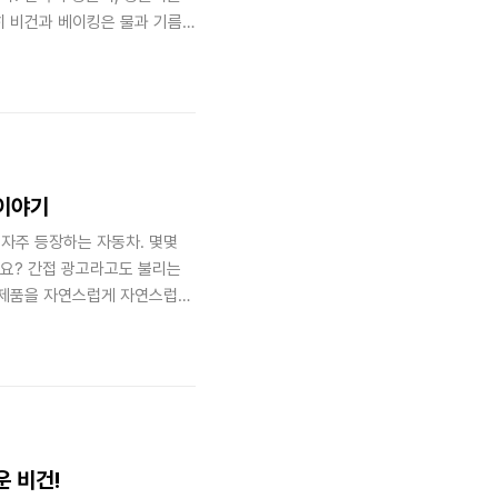
히 비건과 베이킹은 물과 기름
동물성 재료 없이는 부드러운 식
의 한계를 깨고 자신만의 독창적
인데요. 오늘은 빼기의 미학으
. 9무(無) 9유(有)의 원칙
 빵집은 ‘비건도 맛있을 수 있
 이야기
 자주 등장하는 자동차. 몇몇
나요? 간접 광고라고도 불리는
에게 제품을 자연스럽게 자연스럽게
물품이나 장소를 협찬하거나 제작
‘제작 협조’라는 형태로 브랜드를
’ 속 자율주행 키스 신이 대표적
주인공이 LKAS* 기능을 작동시
스를 효과적..
운 비건!