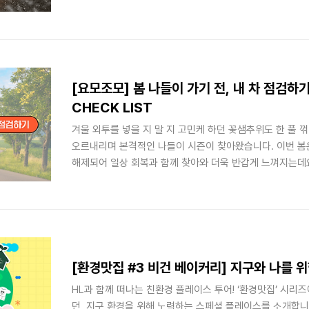
관리에 많은 주의를 기울이게 되는데요. 그렇다면 똑같이 
비가 내리는 장마철을 잘 버틸 수 있을까요? 전기차 안전에 
올 때 전기차를 더욱 안전하게 이용할 수 있는 배터리 관리 
전기차, 감전의 위험은 없을까? 전기차는 전기를 사용하고,
에 장착되어 있..
[요모조모] 봄 나들이 가기 전, 내 차 점검하
CHECK LIST
겨울 외투를 넣을 지 말 지 고민케 하던 꽃샘추위도 한 풀 
오르내리며 본격적인 나들이 시즌이 찾아왔습니다. 이번 봄
해제되어 일상 회복과 함께 찾아와 더욱 반갑게 느껴지는데요
HL이 새로운 콘텐츠, [요모조모]를 시작합니다! 일상 속 
선보일 예정인데요. 오늘은 반가운 봄을 맞아 드라이브와 
안전하고 즐거운 일상을 즐길 수 있도록 봄철 차량 관리 체
나들이를 떠나기 전, 내 차는 봄을 맞이할 준비가 다 되어 
흔적 지우기 겨울의 악천후는 차량에도 많은 영향을 끼칩니
보호하고,..
[환경맛집 #3 비건 베이커리] 지구와 나를 
HL과 함께 떠나는 친환경 플레이스 투어! ‘환경맛집’ 시리
던, 지구 환경을 위해 노력하는 스페셜 플레이스를 소개합니