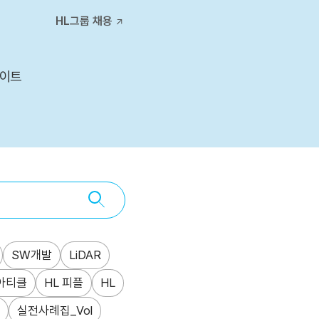
티스토리툴바
HL그룹 채용
사이트
SW개발
LiDAR
아티클
HL 피플
HL
실전사례집_Vol