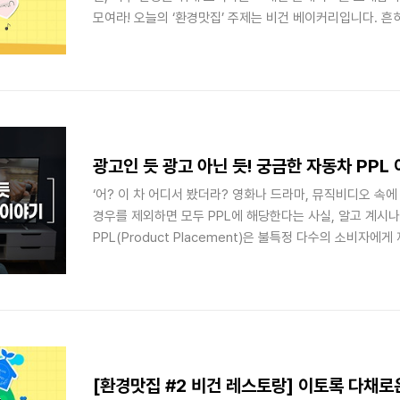
모여라! 오늘의 ‘환경맛집’ 주제는 비건 베이커리입니다. 흔
처럼 섞일 수 없다고 이야기합니다. 달걀과 우유, 버터 등 
감의 빵을 만들 수 없기 때문입니다. 하지만 이러한 베이킹
인 비건 레시피를 선보이는 빵집이 점차 늘어나고 있는 추세
로 베이킹의 새 지평을 여는 비건 베이커리 세 곳을 소개합니다
을 지키는 [앞으로의 빵집] 종로구 익선동에 자리한 앞으로의
다’는..
광고인 듯 광고 아닌 듯! 궁금한 자동차 PPL
‘어? 이 차 어디서 봤더라? 영화나 드라마, 뮤직비디오 속에
경우를 제외하면 모두 PPL에 해당한다는 사실, 알고 계시
PPL(Product Placement)은 불특정 다수의 소비자
알리는 광고 기법 중 하나입니다. 브랜드를 알릴 수 있는 
비 일부를 지원하고 영상 말미에 ‘제작 지원’, ‘제작 협찬’, 
한 번 더 노출하는 것인데요. 국내에선 드라마 ‘태양의 후예
인 PPL 사례로 손꼽힙니다. 도심 드라이브를 즐기던 남녀 
킨 후 키스를 나누는 장면을 통해 현대자동차의 신형 제네시
[환경맛집 #2 비건 레스토랑] 이토록 다채로