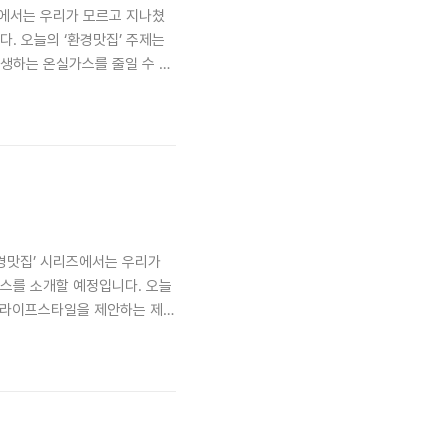
즈에서는 우리가 모르고 지나쳤
. 오늘의 ‘환경맛집’ 주제는
생하는 온실가스를 줄일 수 있
비건푸드를 저마다의 컨셉으로
배우고! 미국식 비건의 맛 [비
 스토어와 커뮤니티 공간의 기
하는 음료와 주류, 식료품 등
 무농약 인증 농산물을 사용하며
환경맛집’ 시리즈에서는 우리가
스를 소개할 예정입니다. 오늘
색 라이프스타일을 제안하는 제로
’를 선사하는 [누깍] 이태원동
돛, 타이어 이너 튜브를 활용한
. 누깍 브랜드명은 지구상에 남
은 ‘Nukak-Maku’로, 그
서 얻는다고 해요. 누깍도..