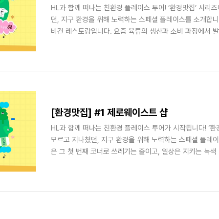
HL과 함께 떠나는 친환경 플레이스 투어! ‘환경맛집’ 시리
던, 지구 환경을 위해 노력하는 스페셜 플레이스를 소개합니다
비건 레스토랑입니다. 요즘 육류의 생산과 소비 과정에서 발
는 대안으로 비건푸드에 대한 관심이 높아지고 있는데요. 
제안하고 있는 레스토랑 세 곳을 소개합니다. 먹고, 나누고, 
건 앤 비욘드] 연희동에 위치한 비건 앤 비욘드는 그로서리
능을 갖고 있는 미국식 비건 레스토랑입니다. 이곳에서 판매
모든 음식물은 100% 비건을 지향합니다. 국내산 유기농,
우유 대신 ..
[환경맛집] #1 제로웨이스트 샵
HL과 함께 떠나는 친환경 플레이스 투어가 시작됩니다! ‘
모르고 지나쳤던, 지구 환경을 위해 노력하는 스페셜 플레이
은 그 첫 번째 코너로 쓰레기는 줄이고, 일상은 지키는 녹
웨이스트 샵 3곳으로 떠나봅니다. ‘모두를 위한 두 번째 기회
에 위치한 누깍(Nukak)은 버려진 폐현수막, 카이트 서프 
세상에 단 하나뿐인 힙한 아이템들을 만날 수 있는 곳입니다
아 있는 마지막 부족의 이름에서 따온 것이라고 하는데요. 풀네임
들은 일상 속 필요한 물건을 자신들이 살고 있는 아마존 숲에