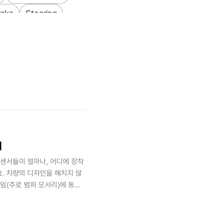
rake
Steering
저감
Sustainability
패스
Global_Talent
기
센서들이 얼마나, 어디에 장착
. 차량의 디자인을 해치지 않
임(주로 범퍼 모서리)에 둥근
다보면 다양한 센서들을 발견할
고, 어떻게 작동하는지 궁금하신