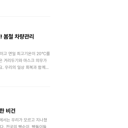
전기를 사용하는 전기차는 많은
관한 오해와 진실, 비가 많이
방법을 알려드려요. 비 오는 날
 고전압의 배터리가 차량 하부
기! 봄철 차량관리
꺾이고 연일 최고기온이 20℃를
은 거리두기와 마스크 의무가
. 우리의 일상 회복과 함께
모빌리티의 요모조모를 모두 담아
나들이를 계획하시는 분들이 더
크리스트를 소개합니다. 즐거운
있는지 함께 확인해보세요. 겨울
다. 추운 날씨로부터 탑승자를
위한 비건
즈에서는 우리가 모르고 지나쳤
다. 전국의 빵순이, 빵돌이들