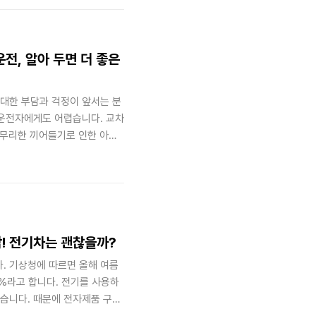
눈, 센서 센서는 ‘자동차의
과 귀가 되어 정보를 모으고,
 판단해 주행, 제동, 조향 제
전, 알아 두면 더 좋은
대한 부담과 걱정이 앞서는 분
 운전자에게도 어렵습니다. 교차
에 무리한 끼어들기로 인한 아찔
 않게 ‘민폐 운전자’가 되지 않
거리·초행길 운전, 조금 더 안
보로 효율적인 경로 파악하기 휴
어지는데요. 그만큼 도로 상황
최대 관심사입니다. 도로의 실
! 전기차는 괜찮을까?
. 기상청에 따르면 올해 여름
0%라고 합니다. 전기를 사용하
습니다. 때문에 전자제품 구매
습도가 높은 여름에는 전자제품