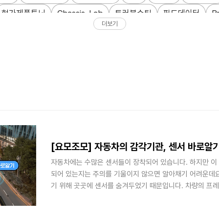
현가제품튜닝
Chassis_Lab
트러블슈팅
필드데이터
B
더보기
웨어혁신
제품포트폴리오
로보틱스
ESG소재
탄소배출
AI최적화
HL Recruit
기술인재
연구소비하인드
커리어
EBS
ECU
딥러닝
로봇 액추에이터
Cybersecurity
[요모조모] 자동차의 감각기관, 센서 바로알
자동차에는 수많은 센서들이 장착되어 있습니다. 하지만 이 
되어 있는지는 주의를 기울이지 않으면 알아채기 어려운데요
기 위해 곳곳에 센서를 숨겨두었기 때문입니다. 차량의 프레
단추 같은 형태나 그릴 안, 사이드미러 뒷편 등을 잘 들여
수 있습니다. 오늘은 이 센서들이 어떤 기능을 위해 존재하