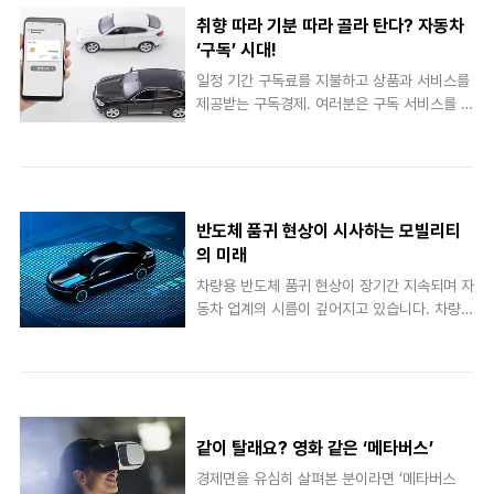
취향 따라 기분 따라 골라 탄다? 자동차
‘구독’ 시대!
일정 기간 구독료를 지불하고 상품과 서비스를
제공받는 구독경제. 여러분은 구독 서비스를 얼
마큼 이용하고 있나요? 코로나19 이후 구독경
제는 더욱 확산되었습니다. 넷플릭스나 음원 사
이트, 식품 배송은 물론 최근에는 화장품, 과일,
꽃 등 다양한 산업에서 구독 서비스를 이용할
수 있게 되었죠. 크레디트스위스 보고서에 따르
반도체 품귀 현상이 시사하는 모빌리티
면 세계 구독경제 시장 규모는 2015년 4,200
의 미래
억 달러에서 2020년 5,300억 달러까지 성장
차량용 반도체 품귀 현상이 장기간 지속되며 자
했다고 하는데요. 2023년에는 글로벌 기업의
동차 업계의 시름이 깊어지고 있습니다. 차량
75%가 구독 서비스를 제공할 것으로 예측하
생산에 차질이 생기며 출고일을 장담할 수 없게
고 있습니다. 이 차를 사지 마세요, ‘구독’ 하세
됐는데요. 신차 대신 중고차를 택하는 이들이
요 소유보다는 경험에 초점을 맞추는 소비 트렌
늘며 일부 모델의 경우 중고차가 신차 가격을
드가 떠오르면서 소유와 이용의 중간 지점인
뛰어넘는 가격 역전현상이 나타나고 있습니다.
‘구독’ 열풍은 자동차 업계에까지 이어지고 있
한 중고차 매매 브랜드의 조사 결과, 지난 5월
습니다. 해외에서는 이미..
같이 탈래요? 영화 같은 ‘메타버스’
중고차 거래량 상위 10개 차종의 평균 시세는
전월 대비 6.1% 상승한 것으로 나타났습니다.
경제면을 유심히 살펴본 분이라면 ‘메타버스
이는 비단 우리나라만의 현상이 아닙니다. 미국