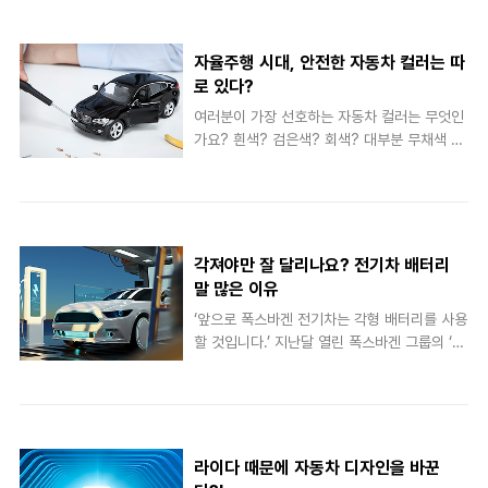
간, 품절되기 일쑤죠. 이 경우, 팬심이 구매로
사실과 달리 우버는 자율주행 사업으로 큰 재미
이어진 경우도 많아, 팬덤 규모만큼 매출 증가
를 보지 못했습니다. 지난 2018년, 구글 웨이
를 기대해볼 수 있는데요. 이에 많은 기업이 아
모(..
자율주행 시대, 안전한 자동차 컬러는 따
이돌 스타를 광고 모델로 기용하고 있습니다.
로 있다?
광고계 불문율 깨뜨린 아이돌 신화 신형
여러분이 가장 선호하는 자동차 컬러는 무엇인
'S90'의 홍보 대사로 손흥민 선수를 기용한 볼
가요? 흰색? 검은색? 회색? 대부분 무채색 계
보 (출처: 볼보) 단, 모든 브랜드가 아이돌 스타
열의 자동차를 선택하실 텐데요. 특히, 검은색
를 선호하는 것은 아닙니다. 광고에서 화제성만
자동차는 깔끔함과 고급스러움을 겸비하며 쉽
큼 중요시하는 것이 ‘이미지’입니다. 자동차와
게 질리지 않아 많이들 선호하실 겁니다. 전 세
같은 고가의 소비재나 금융권 광고는 브랜드 신
계 자동차 6대 중 1대는 검은색 자동차라고 할
뢰감, 안정성을 최우선으로 삼습니다. 화려하고
만큼 우리는 검은색 자동차를 도로 위에서 쉽게
통통 튀는 아이돌 스타..
각져야만 잘 달리나요? 전기차 배터리
볼 수 있죠. 그런데, 앞으로 검은색 자동차를 못
말 많은 이유
볼 수도 있다는 소식이 전해졌는데요. 우리의
‘앞으로 폭스바겐 전기차는 각형 배터리를 사용
영원한 스테디셀러, 검은색 자동차가 단종될 수
할 것입니다.’ 지난달 열린 폭스바겐 그룹의 ‘파
있다는 의견이 제기된 그 까닭은 무엇일까요?
워 데이 (Power Day)’에서 불거진 이 소식은
자율주행기술과 자동차 컬러의 상관성? 혹시,
국내 전기차 배터리 업계를 충격에 빠뜨렸습니
미래 자동차를 그리는 모습에서 검은색 자동차
다. 우리나라의 경우, 각형이 아닌 파우치형 배
를 보신 적 있으신가요? 생각해보면 대부분 밝
터리를 주력 생산하고 있기 때문입니다. 지금까
은 컬러를 띠고 있었을 겁니다. 검은색 자동차
지 폭스바겐은 각형과 파우치형 배터리를 혼용
의 단종 소식은 자율주행 시대와..
라이다 때문에 자동차 디자인을 바꾼
해 왔습니다. 이에 국내 기업인 ‘LG에너지솔루