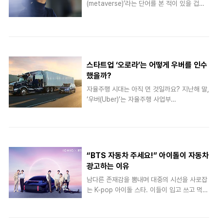
(metaverse)’라는 단어를 본 적이 있을 겁니
역시 중고차 시세가 급등했죠. 지난 5월 미국
다. 가상, 초원을 의미하는 메타(meta)와 현실
의 중고차 가격은 전달 대비 7.3% 올랐으며 지
세계를 의미하는 유니버스(universe)의 합성
난해 같은 기간보다 29.7% 오른 것으로 나타
어인 메타버스는 ‘현실과 비현실이 공존하는 3
났습니다. 그렇다면, 차량용 반도체 수요와 공
차원 가상세계’를 의미하는데요. 자세한 설명에
급이 어긋나기 시작한 이유가 무엇일까요? 반
앞서 예시를 먼저 살펴볼까요? 가까운 미래에
도체가 자취를 감춘 이유?..
스타트업 ‘오로라’는 어떻게 우버를 인수
는 자동차 정비 시간이 절반으로 줄어들 것입니
다. 그 비밀은 ‘시각’에 있습니다. 지난해, 마이
했을까?
크로소프트는 혼합현실(MR) 헤드셋 ‘홀로렌즈
자율주행 시대는 아직 먼 것일까요? 지난해 말,
2’를 출시했습니다. 바깥세상과 컴퓨터가 보여
‘우버(Uber)’는 자율주행 사업부
주는 입체 영상이 겹쳐 보입니다. 따라서 설계
‘ATG(Advanced Technology Group)’를
도와 배선도와 같은 평면 이미지를 입체적으로
매각했습니다. 갑작스러운 소식에 업계는 당혹
확인할 수 있죠. 현재 토요타와 메르세데스 벤
감을 감출 수 없었습니다. 우버는 일찌감치 자
츠 등이 홀로렌즈2를 차량 정비에 이용하고 있
율주행 사업을 자신의 미래 성장 동력으로 점찍
는데요. 작업 효율성..
었습니다. 이에 2015년 ATG를 설립하고 수조
“BTS 자동차 주세요!” 아이돌이 자동차
원이 넘는 투자를 단행해왔죠. 하지만 우버
광고하는 이유
ATG는 스타트업 ‘오로라 이노베이션(Aurora
남다른 존재감을 뽐내며 대중의 시선을 사로잡
Innovation)’에 넘어가게 됐는데요. 이들의 빅
는 K-pop 아이돌 스타. 이들이 입고 쓰고 먹는
딜은 어떻게 성립된 것일까요? 벼랑 끝에 선 우
모든 것이 화제가 됩니다. 잘 알려지지 않은 브
버, 대체 왜? 소프트뱅크의 투자를 받으며 승승
랜드 제품이라도 ‘아이돌템’ 꼬리표가 붙는 순
장구한 우버 ATG. 그러나 대외적으로 알려진